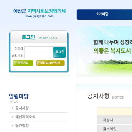
소개마당
작성자
첨부화일