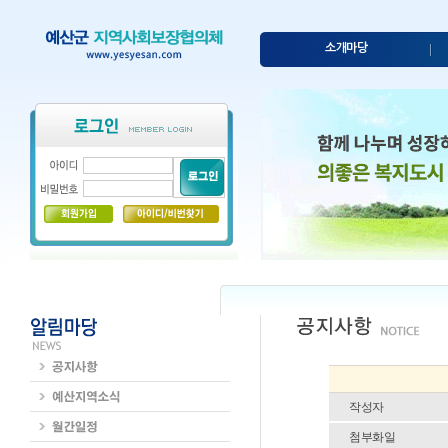
소개마당
작성자
첨부화일