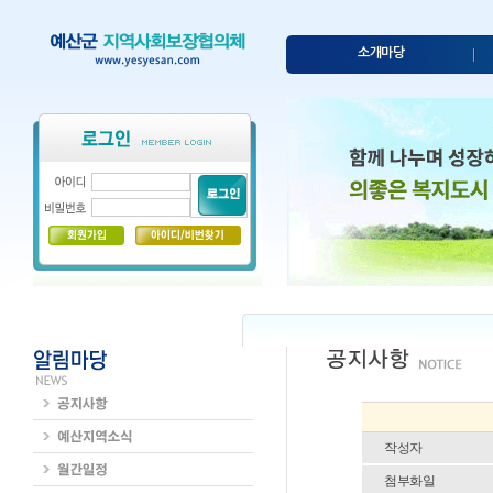
소개마당
작성자
첨부화일