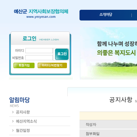
소개마당
작성자
첨부화일