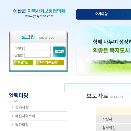
소개마당
작성자
첨부화일