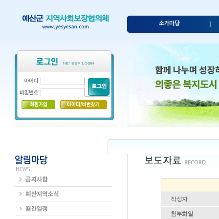
소개마당
작성자
첨부화일