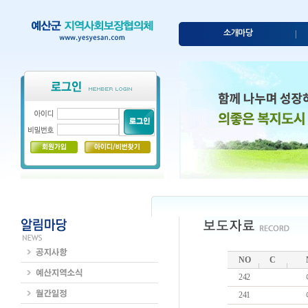
소개마당
NO
C
242
241