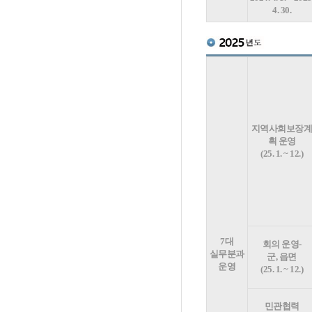
4. 30.
지역사회보장
획 운영
(25. 1. ~ 12.)
7대
회의 운영-
실무분과
군, 읍면
운영
(25. 1. ~ 12.)
민관협력