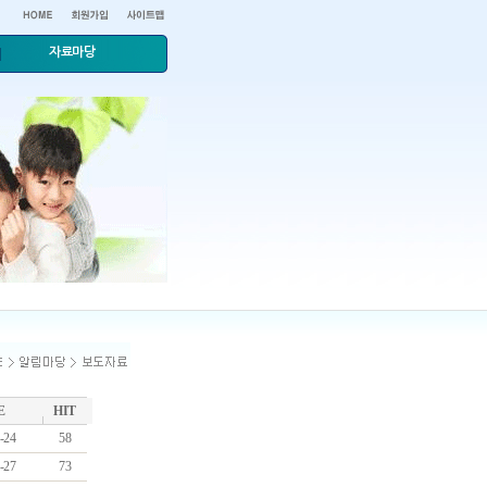
자료마당
E
HIT
-24
58
-27
73