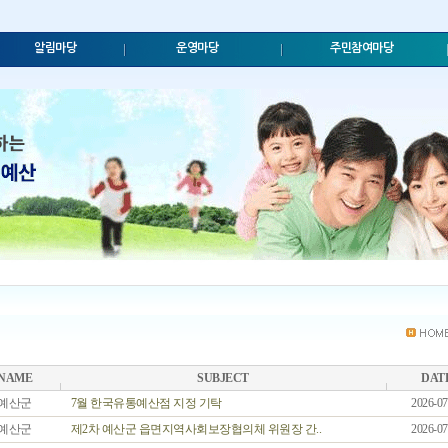
알림마당
운영마당
주민참여마당
NAME
SUBJECT
DAT
예산군
7월 한국유통예산점 지정 기탁
2026-07
예산군
제2차 예산군 읍면지역사회보장협의체 위원장 간..
2026-07