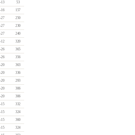
-13
53
-16
157
-27
250
-27
230
-27
240
-12
320
-26
365
-26
356
-20
363
-20
336
-20
293
-20
306
-20
306
-15
332
-15
324
-15
360
-15
324