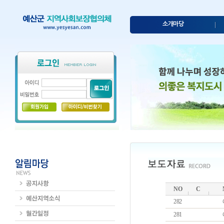
소개마당
NO
C
282
281