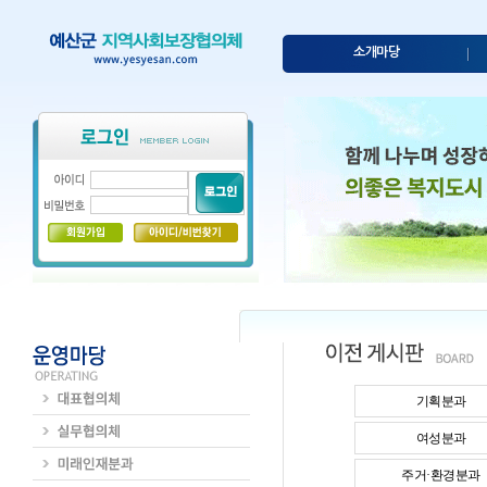
소개마당
기획분과
여성분과
주거·환경분과