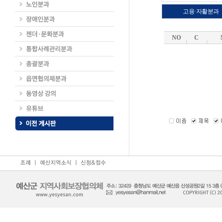
고용·자활분과
NO
C